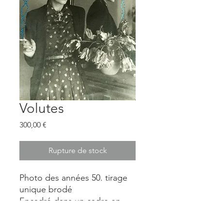
Volutes
Prix
300,00 €
Rupture de stock
Photo des années 50. tirage
unique brodé
Encadré dans un cadre en
chêne brut format 30x40 cm