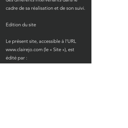
cadre de sa réalisation et de son suivi.
Edition du site
Le présent site, accessible à l’URL
www.clairejo.com
(le « Site »), est
édité par :
Le site Clairejo.com est géré par
la
micro entreprise
Jeohan Bonillo,
dont le siège social est situé au 17b
rue de Paris 92110 Clichy,
représenté(e) par Jeohan Bonillo
dûment habilité(e)