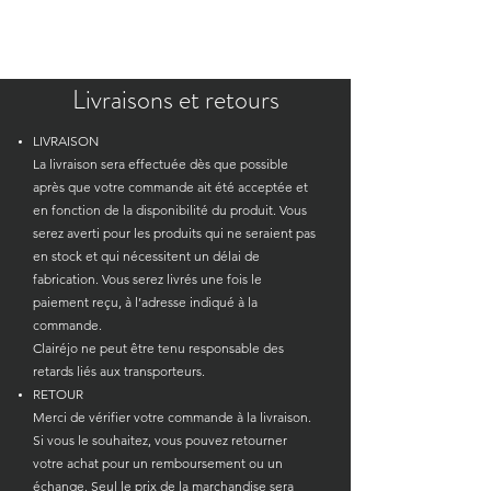
Livraisons et retours
LIVRAISON
La livraison sera effectuée dès que possible
après que votre commande ait été acceptée et
en fonction de la disponibilité du produit. Vous
serez averti pour les produits qui ne seraient pas
en stock et qui nécessitent un délai de
fabrication. Vous serez livrés une fois le
paiement reçu, à l’adresse indiqué à la
commande.
Clairéjo ne peut être tenu responsable des
retards liés aux transporteurs.
RETOUR
Merci de vérifier votre commande à la livraison.
Si vous le souhaitez, vous pouvez retourner
votre achat pour un remboursement ou un
échange. Seul le prix de la marchandise sera