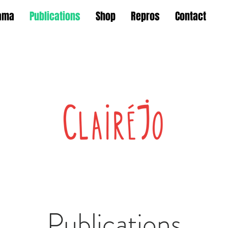
ama
Publications
Shop
Repros
Contact
Publications