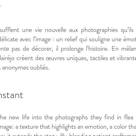
é
insufflent une vie nouvelle aux photographies qu’i
élicate avec l’image : un relief qui souligne une émot
ente pas de décorer, il prolonge l’histoire. En mêlan
Clairéjo créent des œuvres uniques, tactiles et vibr
es anonymes oubliés.
nstant
the new life into the photographs they find in flea
image: a texture that highlights an emotion, a color 
; it extends the story. By blending patient craftsman