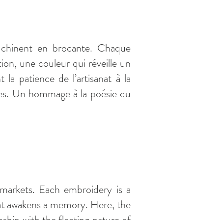
ls chinent en brocante. Chaque
ion, une couleur qui réveille un
t la patience de l’artisanat à la
antes. Un hommage à la poésie du
 markets. Each embroidery is a
that awakens a memory. Here, the
ship with the fleeting nature of