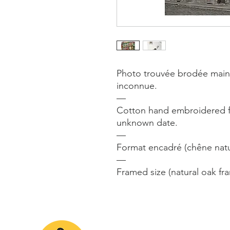
Photo trouvée brodée main 
inconnue.
—
Cotton hand embroidered 
unknown date.
—
Format encadré (chêne natu
—
Framed size (natural oak fr