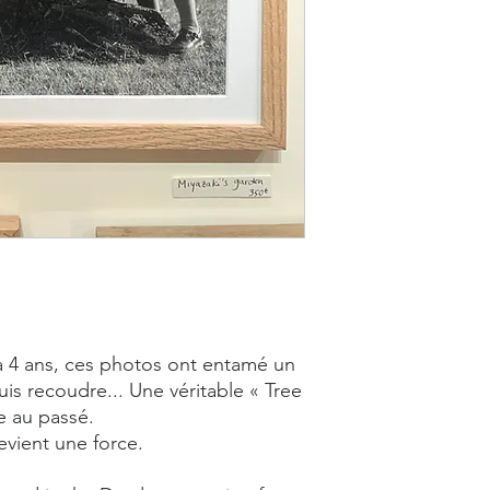
a 4 ans, ces photos ont entamé un
is recoudre... Une véritable « Tree
e au passé.
 devient une force.