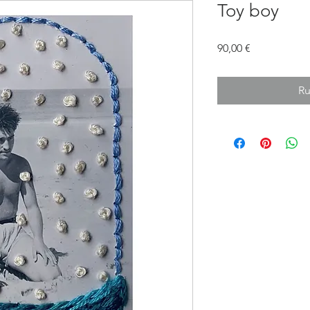
Toy boy
Prix
90,00 €
Ru