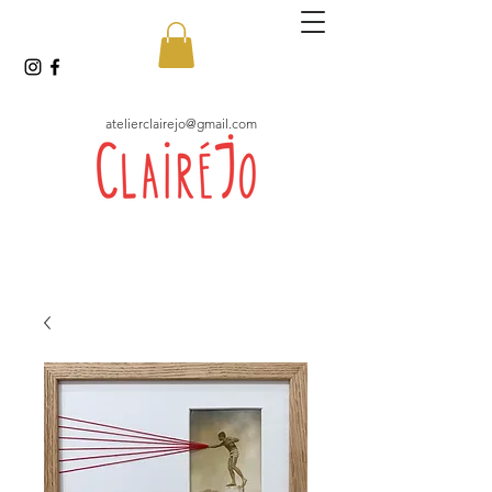
atelierclairejo@gmail.com