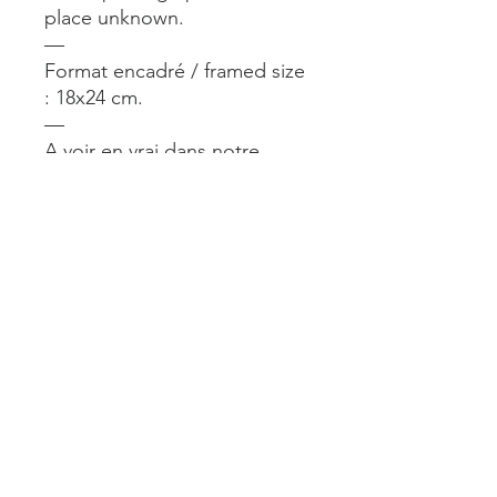
place unknown.
—
Format encadré / framed size
: 18x24 cm.
—
A voir en vrai dans notre
boutique @alimparfait.paris 14
rue du Château d’Eau Paris
10. Ouvert du lun au sam de
11h à 19h.
Mentions légales
Livraisons et retours