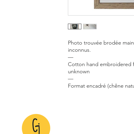
Photo trouvée brodée main a
inconnus.
—
Cotton hand embroidered f
unknown
—
Format encadré (chêne natu