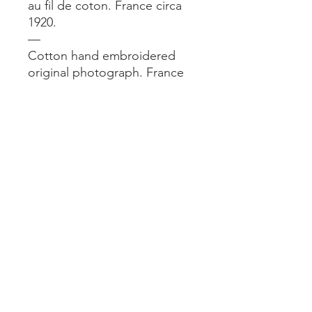
au fil de coton. France circa
1920.
—
Cotton hand embroidered
original photograph. France
circa 1920.
—
18x24 cm. Cadre chêne
naturel
Mentions légales
Livraisons et retours