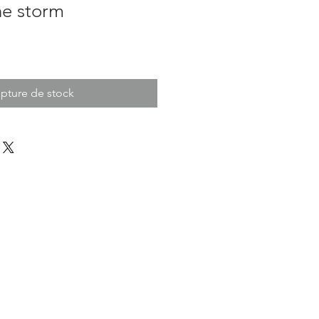
he storm
pture de stock