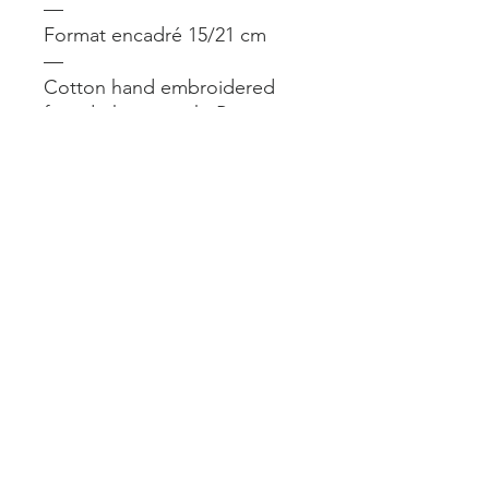
—
Format encadré 15/21 cm
—
Cotton hand embroidered
found photograph. Paris,
date unknown.
—
Framed size : 15/21 cm.
Mentions légales
Livraisons et retours