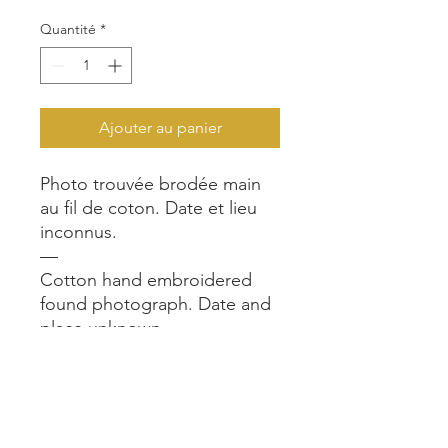
Quantité
*
Ajouter au panier
Photo trouvée brodée main
au fil de coton. Date et lieu
inconnus.
—
Cotton hand embroidered
found photograph. Date and
place unknown.
—
21x30 cm
—
Dispo aussi à la boutique