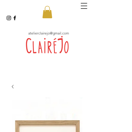
atelierclairejo@gmail.com