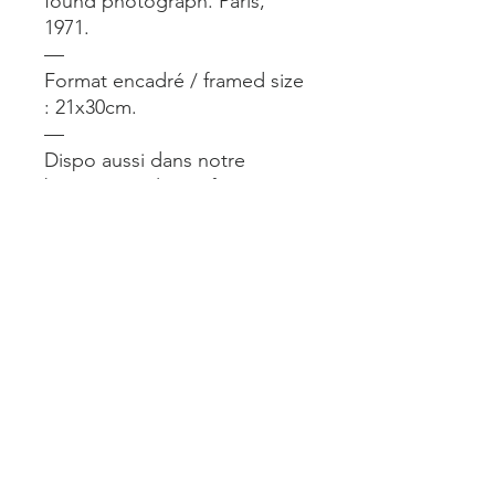
found photograph. Paris,
1971.
—
Format encadré / framed size
: 21x30cm.
—
Dispo aussi dans notre
boutique @alimparfait.paris 24
rue du Château d’Eau Paris
10. Ouvert du lun au sam de
11 à 19h.
—
Mentions légales