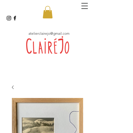
atelierclairejo@gmail.com