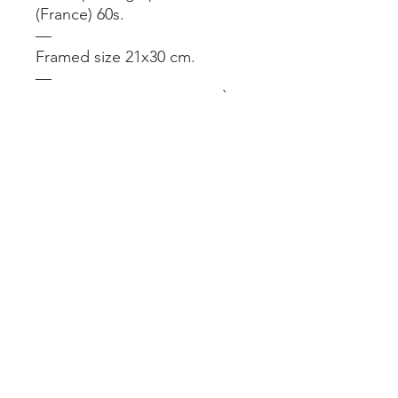
(France) 60s.
—
Framed size 21x30 cm.
—
Aussi dispo à la boutique À
L’Imparfait 24 rue du Château
d’Eau Paris 10. Ouvert du lun
au sam de 11 à 19h.
Mentions légales
Livraisons et retours