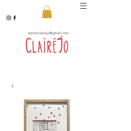
atelierclairejo@gmail.com