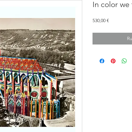
In color we 
Prix
530,00 €
Ru