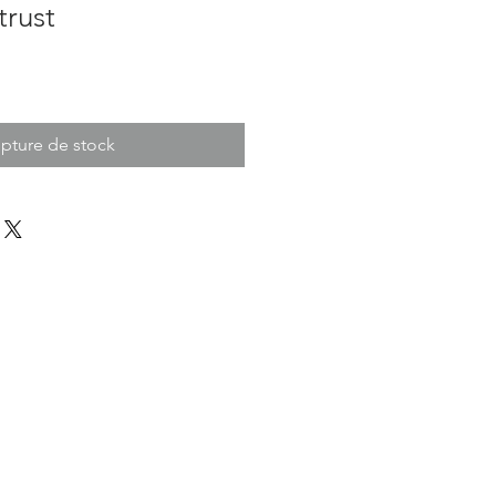
trust
pture de stock