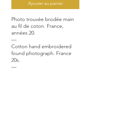
Ajouter au panier
Photo trouvée brodée main
au fil de coton. France,
années 20.
—
Cotton hand embroidered
found photograph. France
20s.
—
47x36
—
A voir aussi en vrai dans notre
boutique @alimpafait.Paris 24
rue du Château d’Eau Paris
10.