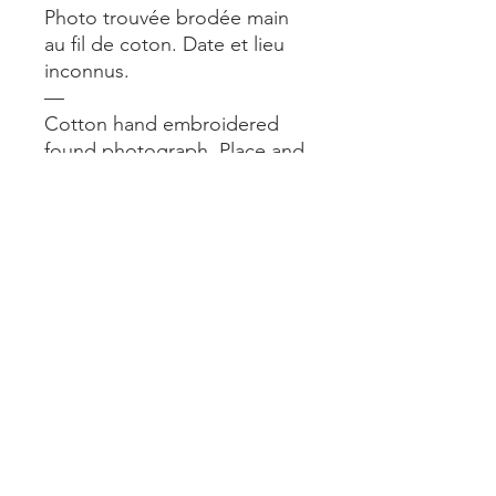
Photo trouvée brodée main
au fil de coton. Date et lieu
inconnus.
—
Cotton hand embroidered
found photograph. Place and
date unknown.
—
Format encadré (chêne
naturel) : 15x21 cm
Mentions légales
Livraisons et retours