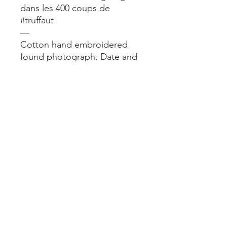
dans les 400 coups de
#truffaut
—
Cotton hand embroidered
found photograph. Date and
place unknown
—
Format encadré 18x24cm
—
Mentions légales
Livraisons et retours