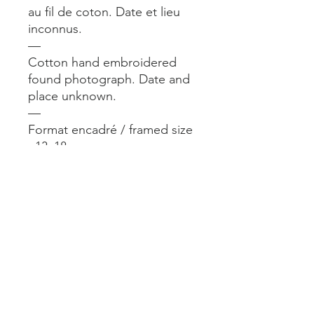
au fil de coton. Date et lieu
inconnus.
—
Cotton hand embroidered
found photograph. Date and
place unknown.
—
Format encadré / framed size
: 13x18 cm.
—
A voir aussi en vrai dans notre
boutique @alimparfait.paris 24
rue du Château d’Eau Paris
10.