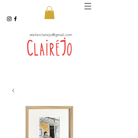
atelierclairejo@gmail.com