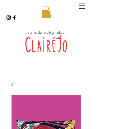
atelierclairejo@gmail.com