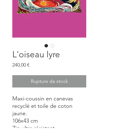
L'oiseau lyre
Prix
240,00 €
Rupture de stock
Maxi-coussin en canevas
recyclé et toile de coton
jaune.
106x43 cm
Zip ultra résistant
lavable en machine