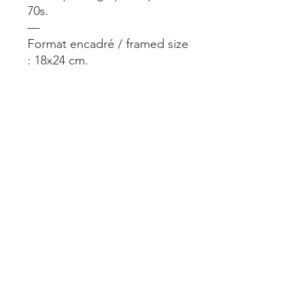
70s.
—
Format encadré / framed size
: 18x24 cm.
—
A voir en vrai dans notre
boutique À L’imparfait 24 rue
du Château d’Eau Paris 10.
Mentions légales
Livraisons et retours