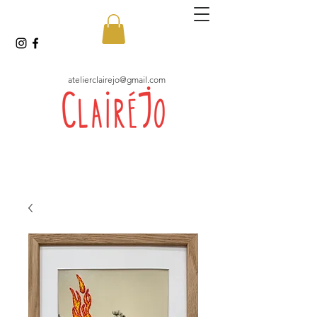
atelierclairejo@gmail.com