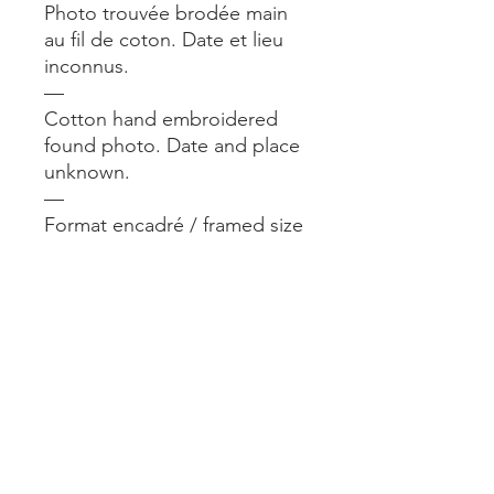
Photo trouvée brodée main
au fil de coton. Date et lieu
inconnus.
—
Cotton hand embroidered
found photo. Date and place
unknown.
—
Format encadré / framed size
: 21x30 cm.
—
A voir aussi en vrai dans notre
boutique @alimparfait.paris 24
rue du Château d’Eau Paris
10.