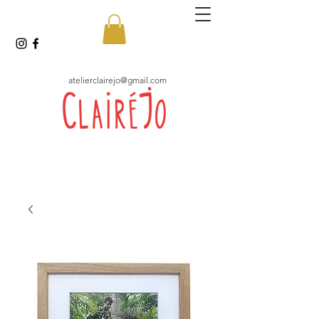
atelierclairejo@gmail.com