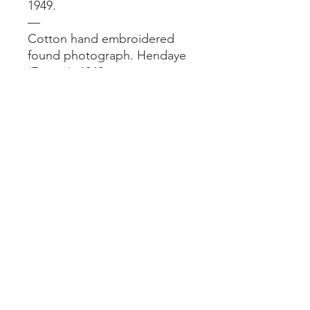
1949.
—
Cotton hand embroidered
found photograph. Hendaye
(France), 1949.
—
Format encadré / framed size
: 15x21 cm.
Mentions légales
Livraisons et retours