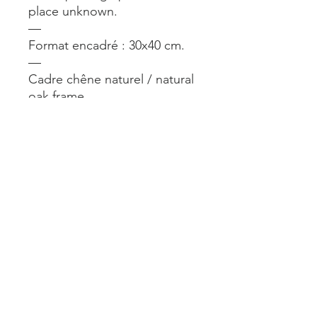
place unknown.
—
Format encadré : 30x40 cm.
—
Cadre chêne naturel / natural
oak frame
—
A voir en vrai à la boutique À
L’imparfait. 24 rue du Château
d’Eau Paris 10.
Mentions légales
Livraisons et retours