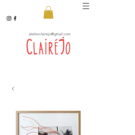
atelierclairejo@gmail.com