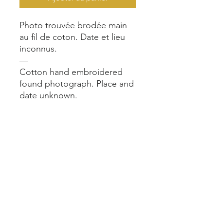
Photo trouvée brodée main
au fil de coton. Date et lieu
inconnus.
—
Cotton hand embroidered
found photograph. Place and
date unknown.
—
Format encadré (chêne
naturel) 15x21cm
—
Framed size (natural oak)
15x21 cm.