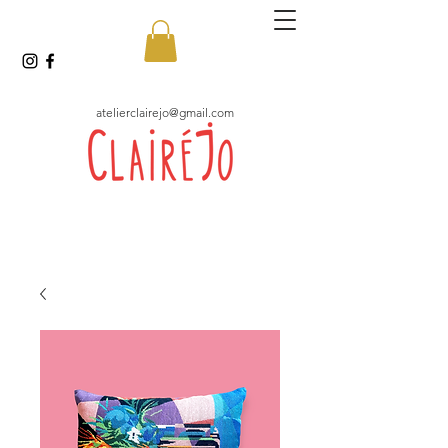
atelierclairejo@gmail.com