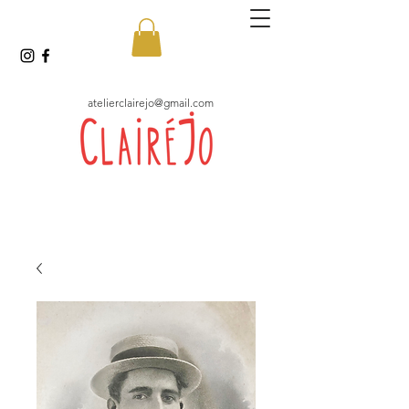
atelierclairejo@gmail.com