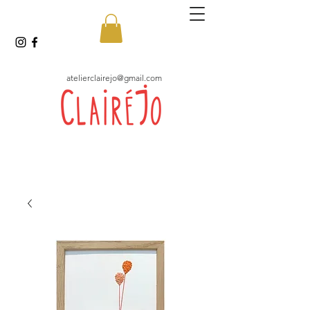
atelierclairejo@gmail.com