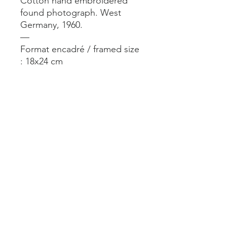
Cotton hand embroidered
found photograph. West
Germany, 1960.
—
Format encadré / framed size
: 18x24 cm
—
A voir aussi À l’imparfait 24
rue du Château d’Eau Paris
10.
Mentions légales
Livraisons et retours