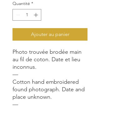
Quantité
*
Ajouter au panier
Photo trouvée brodée main
au fil de coton. Date et lieu
inconnus.
—
Cotton hand embroidered
found photograph. Date and
place unknown.
—
Format encadré / framed size
: 2 x 21/15 cm.
—
A voir en vrai dans notre