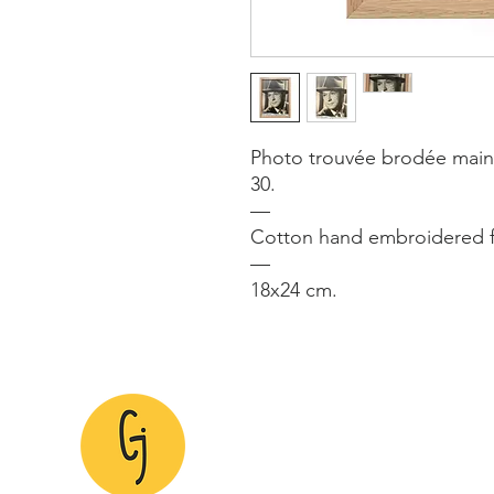
Photo trouvée brodée main 
30.
—
Cotton hand embroidered f
—
18x24 cm.