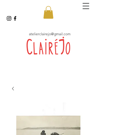
atelierclairejo@gmail.com