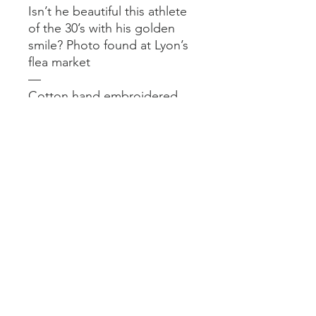
Isn’t he beautiful this athlete
of the 30’s with his golden
smile? Photo found at Lyon’s
flea market
—
Cotton hand embroidered
original photograph.
—
Format encadré (chêne
naturel) : 15x21 cm
Mentions légales
Livraisons et retours