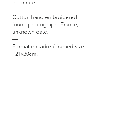
inconnue.
—
Cotton hand embroidered
found photograph. France,
unknown date.
—
Format encadré / framed size
: 21x30cm.
—
Dispo aussi dans notre
boutique @alimparfait.paris 24
rue du Château d’Eau Paris
10.
—