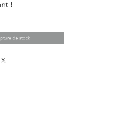
nt !
pture de stock