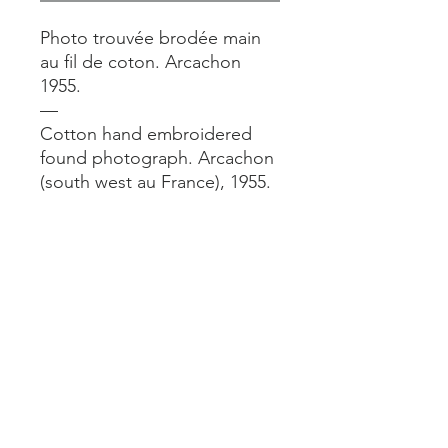
Photo trouvée brodée main
au fil de coton. Arcachon
1955.
—
Cotton hand embroidered
found photograph. Arcachon
(south west au France), 1955.
—
15x21 cm
—
A voir aussi en vrai dans notre
boutique À L’imparfait 24 rue
du Château d’Eau Paris 10e.