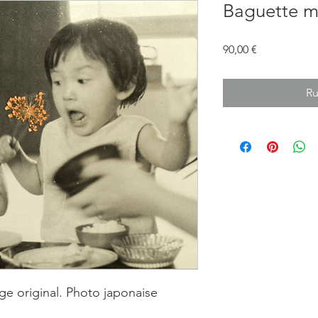
Baguette 
Prix
90,00 €
Ru
age original. Photo japonaise