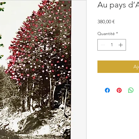
Au pays d’A
Prix
380,00 €
Quantité
*
Aj