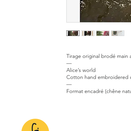
Tirage original brodé main a
—
Alice’s world
Cotton hand embroidered or
—
Format encadré (chêne natur