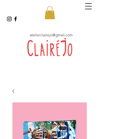
atelierclairejo@gmail.com