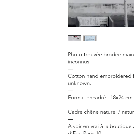
Photo trouvée brodée main a
inconnus
—
Cotton hand embroidered 
unknown.
—
Format encadré : 18x24 cm.
—
Cadre chêne naturel / natur
—
A voir en vrai à la boutique
d’Eau Paris 10.