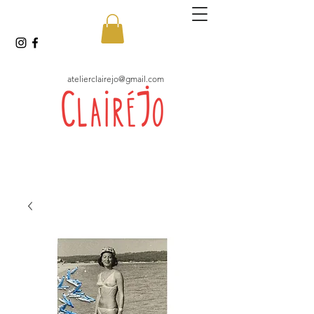
atelierclairejo@gmail.com