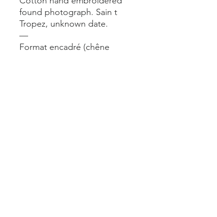
Cotton hand embroidered
found photograph. Sain t
Tropez, unknown date.
—
Format encadré (chêne
naturel) 13x18 cm
—
Framed size (natural oak
frame) 13x18 cm
Mentions légales
Livraisons et retours