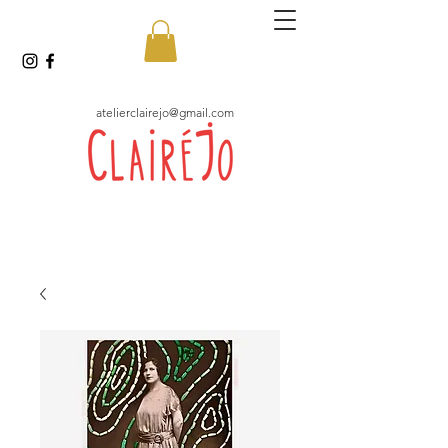
atelierclairejo@gmail.com