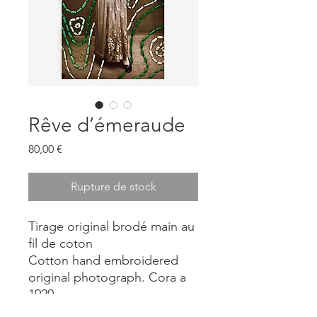
Rêve d’émeraude
Prix
80,00 €
Rupture de stock
Tirage original brodé main au
fil de coton
Cotton hand embroidered
original photograph. Cora a
1920.
Format encadré : A5.