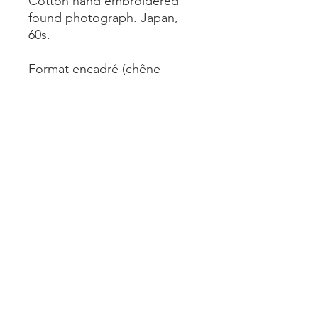
Cotton hand embroidered
found photograph. Japan,
60s.
—
Format encadré (chêne
naturel) : 15x21 cm
—
Framed size (natural oak
frame) : 15x21 cm
Mentions légales
Livraisons et retours