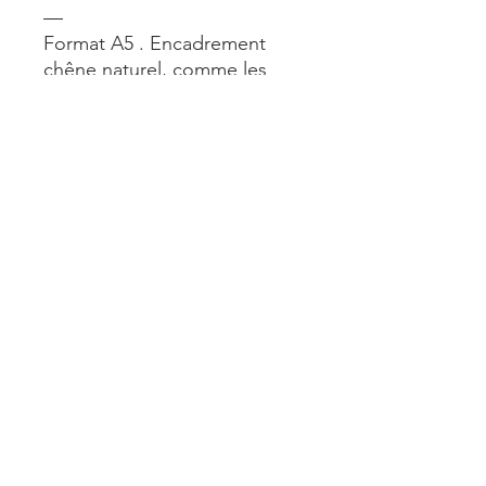
—
Format A5 . Encadrement
chêne naturel, comme les
autres photos du site.
—
Natural oak frame.
Mentions légales
Livraisons et retours
atelierclairejo@gmail.com