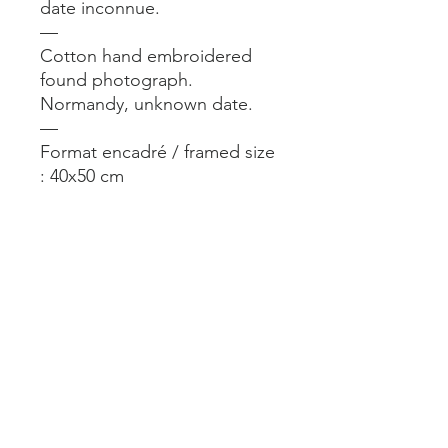
date inconnue.
—
Cotton hand embroidered
found photograph.
Normandy, unknown date.
—
Format encadré / framed size
: 40x50 cm
—
A voir en vrai dans notre
boutique @alimparfait.paris 14
rue du Château d’Eau Paris
10. Ouvert du lun au sam de
11h à 19h.