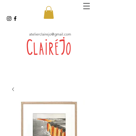
atelierclairejo@gmail.com