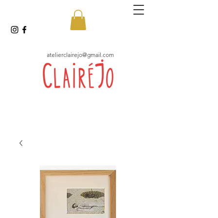
atelierclairejo@gmail.com