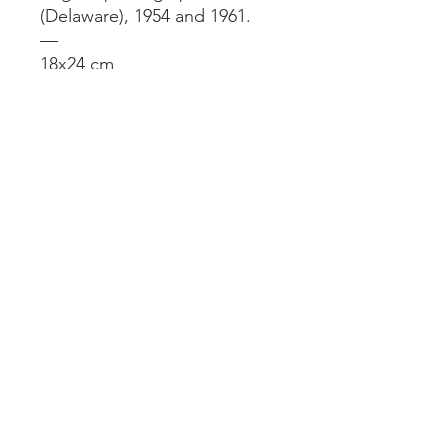
(Delaware), 1954 and 1961.
—
18x24 cm
—
Cadre chêne naturel / natural
oak frame
Mentions légales
Livraisons et retours
atelierclairejo@gmail.com