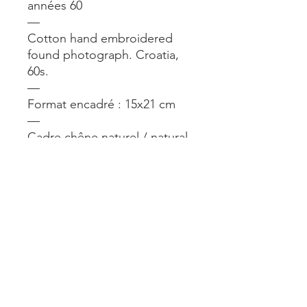
années 60
—
Cotton hand embroidered
found photograph. Croatia,
60s.
—
Format encadré : 15x21 cm
—
Cadre chêne naturel / natural
oak frame
—
A voir en vrai à la boutique À
L’imparfait. 24 rue du Château
d’Eau Paris 10.